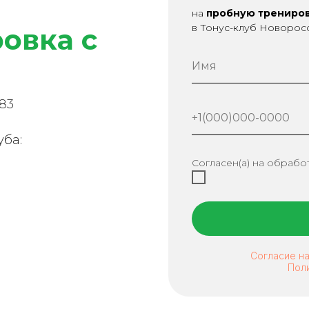
на
пробную трениро
в Тонус-клуб Новорос
овка с
183
уба:
Согласен(а) на обрабо
Согласие н
Пол